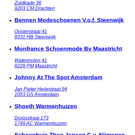
Zuidkade 36
9203 CM
Drachten
Bennen Modeschoenen V.o.f. Steenwijk
Oosterstraat 41
8331 HB
Steenwijk
Monfrance Schoenmode Bv Maastricht
Watermolen 41
6229 PM
Maastricht
Johnny At The Spot Amsterdam
Jan Pieter Heijestraat 94
1053 GS
Amsterdam
Shoeth Warmenhuizen
Dorpsstraat 173
1749 AC
Warmenhuizen
Schoenhuis Theo Jansen C.v. Nijmegen