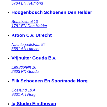
5704 EH
Helmond
Hoogenbosch Schoenen Den Helder
Beatrixstraat 10
1781 EN
Den Helder
Kroon C.v. Utrecht
Nachtegaalstraat 84
3581 AN
Utrecht
Vrijbuiter Gouda B.v.
Elburgplein 18
2803 PX
Gouda
Flik Schoenen En Sportmode Norg
Oosteind 10 A
9331 AH
Norg
Iq Studio Eindhoven