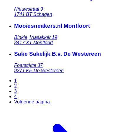
Nieuwstraat 9
1741 BT
Schagen
Mooiesneakers.nl Montfoort
Binkie, Vlasakker 19
3417 XT
Montfoort
Sake Sakelijk B.v. De Westereen
Foarstrjitte 37
9271 KE
De Westereen
1
2
3
4
Volgende pagina