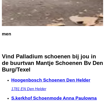
men
Vind Palladium schoenen bij jou in
de buurt
van Mantje Schoenen Bv Den
Burg/Texel
Hoogenbosch Schoenen Den Helder
1781 EN
Den Helder
S.kerkhof Schoenmode Anna Paulowna