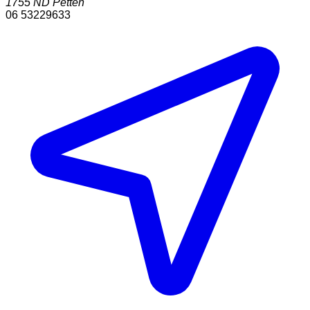
1755 ND
Petten
06 53229633