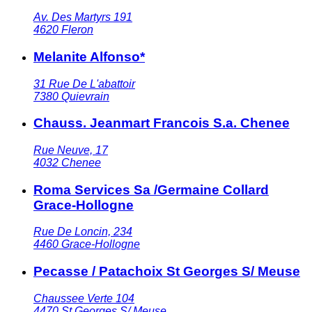
Av. Des Martyrs 191
4620
Fleron
Melanite Alfonso*
31 Rue De L'abattoir
7380
Quievrain
Chauss. Jeanmart Francois S.a. Chenee
Rue Neuve, 17
4032
Chenee
Roma Services Sa /Germaine Collard
Grace-Hollogne
Rue De Loncin, 234
4460
Grace-Hollogne
Pecasse / Patachoix St Georges S/ Meuse
Chaussee Verte 104
4470
St Georges S/ Meuse