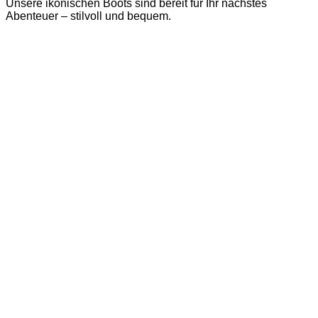
Unsere ikonischen Boots sind bereit für Ihr nächstes
Abenteuer – stilvoll und bequem.