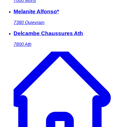
7000
Mons
Melanite Alfonso*
7380
Quievrain
Delcambe Chaussures Ath
7800
Ath