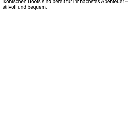
ikonischen Boots sind bereit für Ihr nächstes Abenteuer –
stilvoll und bequem.