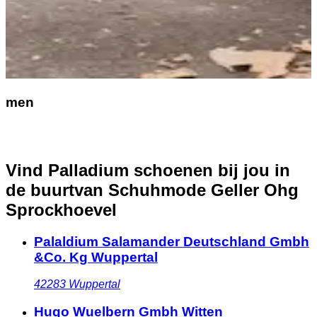
men
Vind Palladium schoenen bij jou in
de buurt
van Schuhmode Geller Ohg
Sprockhoevel
Palaldium Salamander Deutschland Gmbh
&Co. Kg Wuppertal
42283
Wuppertal
Hugo Wuelbern Gmbh Witten