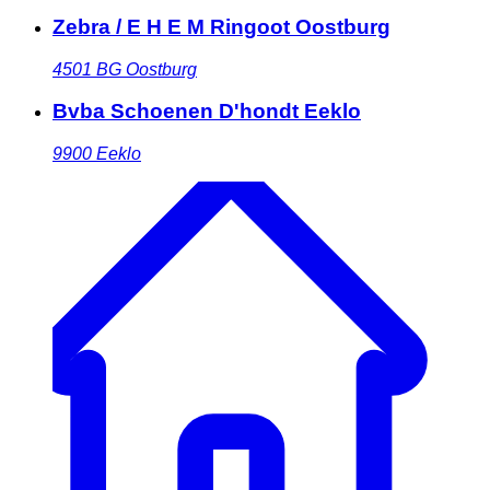
Zebra / E H E M Ringoot Oostburg
4501 BG
Oostburg
Bvba Schoenen D'hondt Eeklo
9900
Eeklo