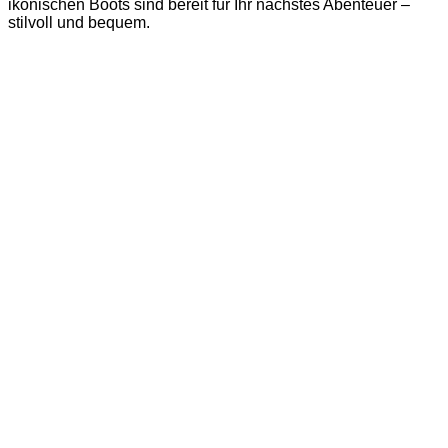
ikonischen Boots sind bereit für Ihr nächstes Abenteuer –
stilvoll und bequem.