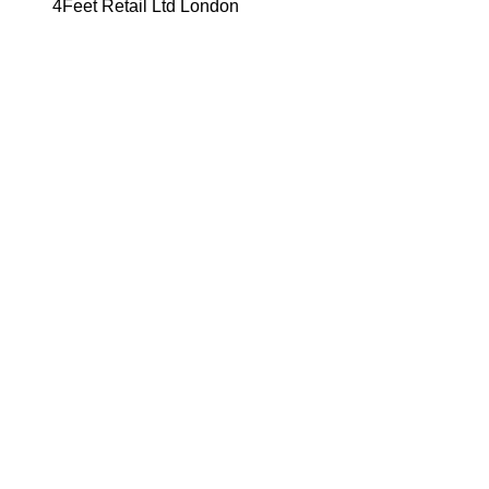
4Feet Retail Ltd London