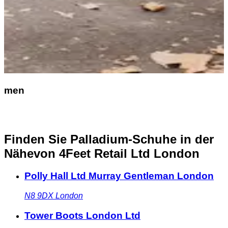
men
Finden Sie Palladium-Schuhe in der
Nähe
von 4Feet Retail Ltd London
Polly Hall Ltd Murray Gentleman London
N8 9DX
London
Tower Boots London Ltd