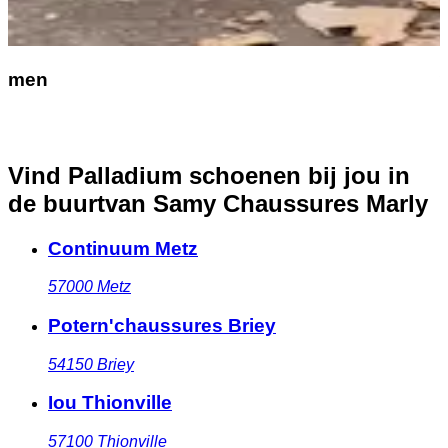
men
Vind Palladium schoenen bij jou in
de buurt
van Samy Chaussures Marly
Continuum Metz
57000
Metz
Potern'chaussures Briey
54150
Briey
Iou Thionville
57100
Thionville