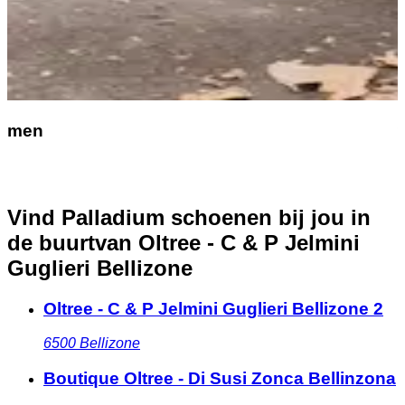
men
Vind Palladium schoenen bij jou in
de buurt
van Oltree - C & P Jelmini
Guglieri Bellizone
Oltree - C & P Jelmini Guglieri Bellizone 2
6500
Bellizone
Boutique Oltree - Di Susi Zonca Bellinzona