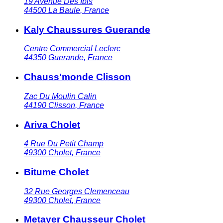
19 Avenue Des Ibis
44500
La Baule
,
France
Kaly Chaussures Guerande
Centre Commercial Leclerc
44350
Guerande
,
France
Chauss'monde Clisson
Zac Du Moulin Calin
44190
Clisson
,
France
Ariva Cholet
4 Rue Du Petit Champ
49300
Cholet
,
France
Bitume Cholet
32 Rue Georges Clemenceau
49300
Cholet
,
France
Metayer Chausseur Cholet