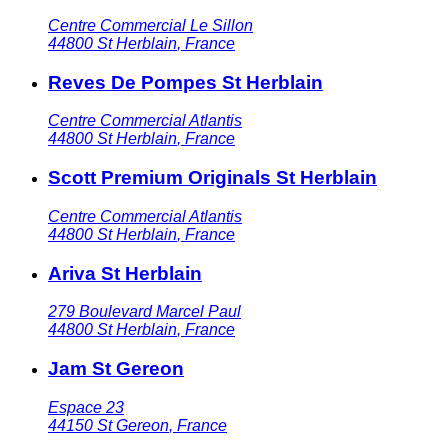
Centre Commercial Le Sillon
44800
St Herblain
,
France
Reves De Pompes St Herblain
Centre Commercial Atlantis
44800
St Herblain
,
France
Scott Premium Originals St Herblain
Centre Commercial Atlantis
44800
St Herblain
,
France
Ariva St Herblain
279 Boulevard Marcel Paul
44800
St Herblain
,
France
Jam St Gereon
Espace 23
44150
St Gereon
,
France