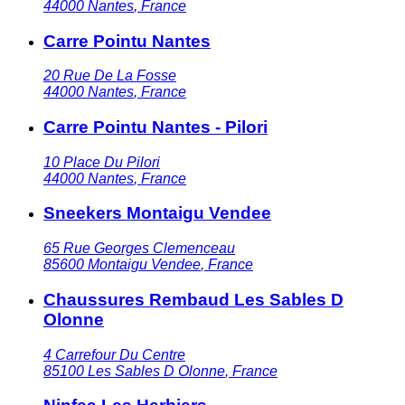
44000
Nantes
,
France
Carre Pointu Nantes
20 Rue De La Fosse
44000
Nantes
,
France
Carre Pointu Nantes - Pilori
10 Place Du Pilori
44000
Nantes
,
France
Sneekers Montaigu Vendee
65 Rue Georges Clemenceau
85600
Montaigu Vendee
,
France
Chaussures Rembaud Les Sables D
Olonne
4 Carrefour Du Centre
85100
Les Sables D Olonne
,
France