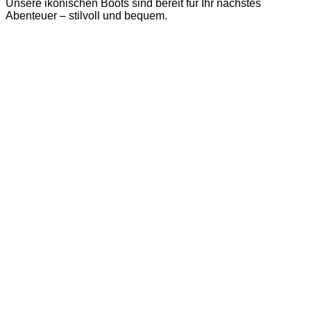
Unsere ikonischen Boots sind bereit für Ihr nächstes
Abenteuer – stilvoll und bequem.