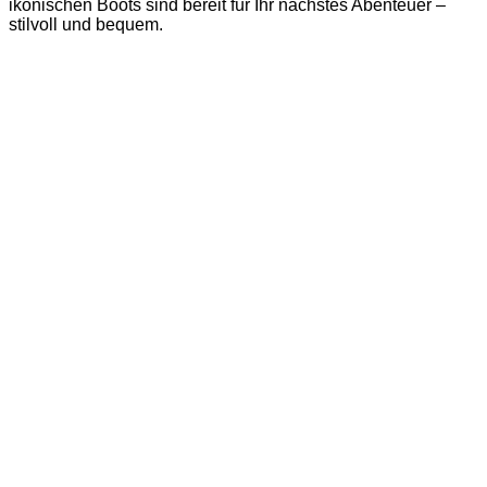
ikonischen Boots sind bereit für Ihr nächstes Abenteuer –
stilvoll und bequem.