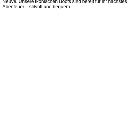
Neuve. Unsere ikonischen Boots sind bereit für Ihr nächstes
Abenteuer – stilvoll und bequem.